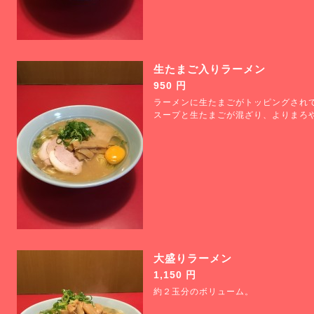
生たまご入りラーメン
950 円
ラーメンに生たまごがトッピングされ
スープと生たまごが混ざり、よりまろ
大盛りラーメン
1,150 円
約２玉分のボリューム。