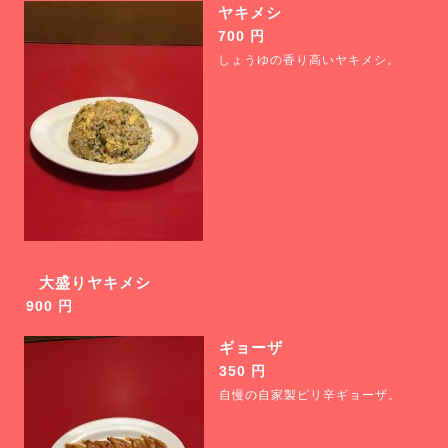
ヤキメシ
700 円
しょうゆの香り高いヤキメシ。
大盛りヤキメシ
900 円
ギョーザ
350 円
自慢の自家製ピリ辛ギョーザ。